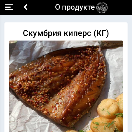
О продукте
Скумбрия киперс (КГ)